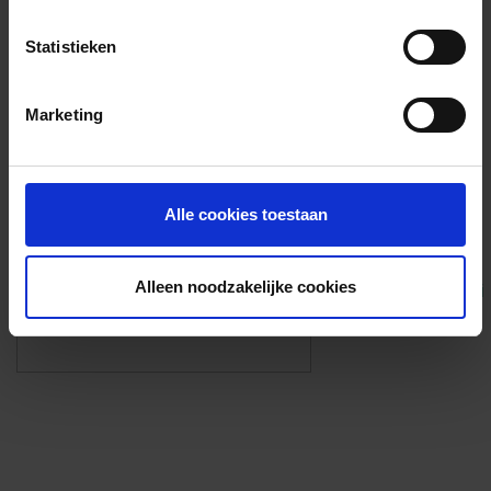
Voorzieningen
Statistieken
{{fac.name}}
Marketing
Foto’s ({{photos.length}})
Alle cookies toestaan
Alleen noodzakelijke cookies
Eigen foto’s i