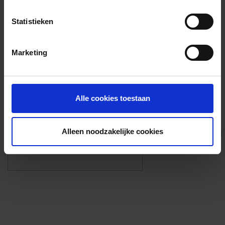
Voorzieningen
Statistieken
{{fac.name}}
Marketing
Foto’s ({{photos.length}})
Alle cookies toestaan
Alleen noodzakelijke cookies
Eigen foto’s i