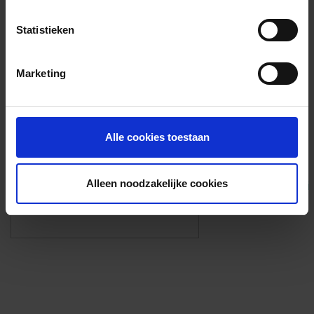
Voorzieningen
Statistieken
{{fac.name}}
Marketing
Foto’s ({{photos.length}})
Alle cookies toestaan
Alleen noodzakelijke cookies
Eigen foto’s i