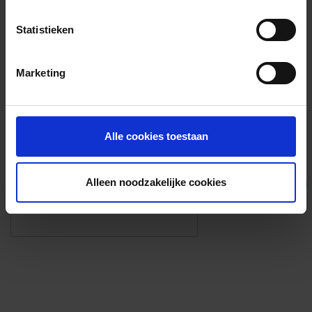
Voorzieningen
Statistieken
{{fac.name}}
Marketing
Foto’s ({{photos.length}})
Alle cookies toestaan
Alleen noodzakelijke cookies
Eigen foto’s i