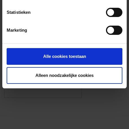
Voorzieningen
Statistieken
{{fac.name}}
Marketing
Foto’s ({{photos.length}})
Alle cookies toestaan
Alleen noodzakelijke cookies
Eigen foto’s i