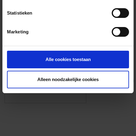
Voorzieningen
Statistieken
{{fac.name}}
Marketing
Foto’s ({{photos.length}})
Alle cookies toestaan
Alleen noodzakelijke cookies
Eigen foto’s i