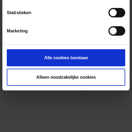
Voorzieningen
Statistieken
{{fac.name}}
Marketing
Foto’s ({{photos.length}})
Alle cookies toestaan
Alleen noodzakelijke cookies
Eigen foto’s i