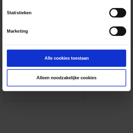
Voorzieningen
Statistieken
{{fac.name}}
Marketing
Foto’s ({{photos.length}})
Alle cookies toestaan
Alleen noodzakelijke cookies
Eigen foto’s i