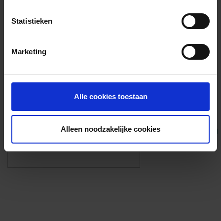
Voorzieningen
Statistieken
{{fac.name}}
Marketing
Foto’s ({{photos.length}})
Alle cookies toestaan
Alleen noodzakelijke cookies
Eigen foto’s i