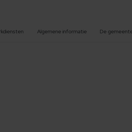
rkdiensten
Algemene informatie
De gemeent