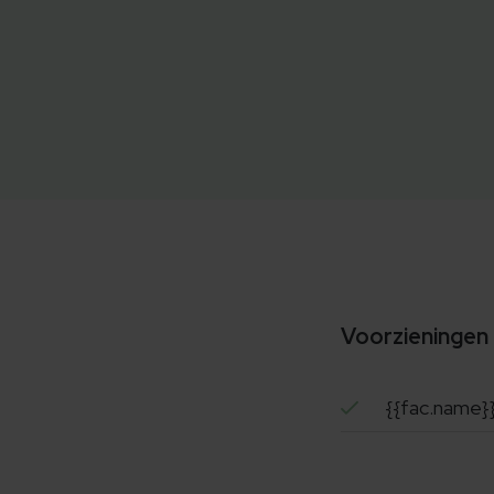
Voorzieningen
{{fac.name}