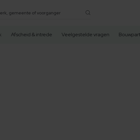
k
Afscheid & intrede
Veelgestelde vragen
Bouwpart