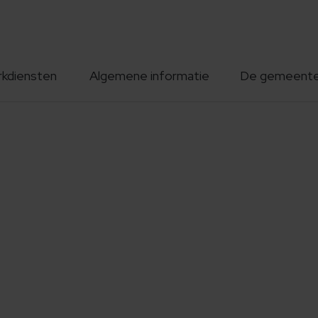
rkdiensten
Algemene informatie
De gemeent