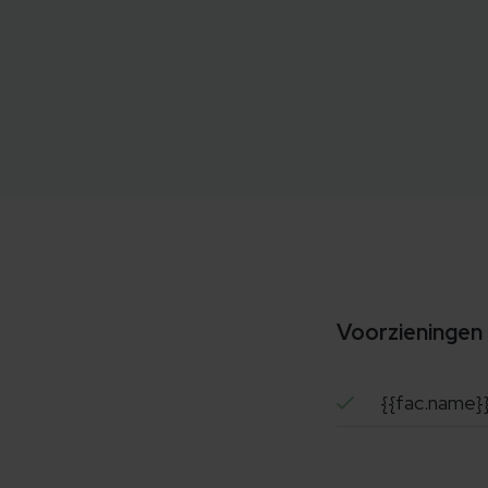
Voorzieningen
{{fac.name}