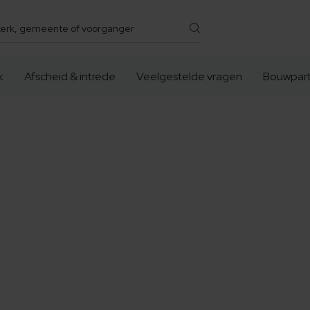
k
Afscheid & intrede
Veelgestelde vragen
Bouwpart