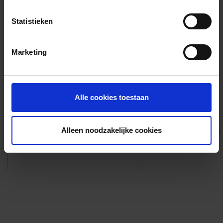
Voorzieningen
Statistieken
{{fac.name}}
Marketing
Foto’s ({{photos.length}})
Alle cookies toestaan
Alleen noodzakelijke cookies
Eigen foto’s i