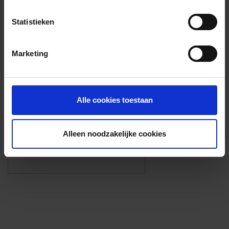
Voorzieningen
Statistieken
{{fac.name}}
Marketing
Foto’s ({{photos.length}})
Alle cookies toestaan
Alleen noodzakelijke cookies
Eigen foto’s i