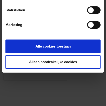
Voorzieningen
Statistieken
{{fac.name}}
Marketing
Foto’s ({{photos.length}})
Alle cookies toestaan
Alleen noodzakelijke cookies
Eigen foto’s i