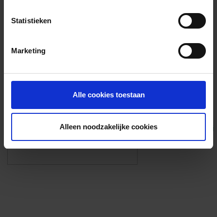
Voorzieningen
Statistieken
{{fac.name}}
Marketing
Foto’s ({{photos.length}})
Alle cookies toestaan
Alleen noodzakelijke cookies
Eigen foto’s i