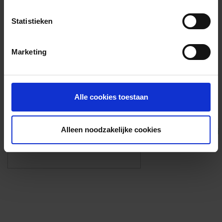
Voorzieningen
Statistieken
{{fac.name}}
Marketing
Foto’s ({{photos.length}})
Alle cookies toestaan
Alleen noodzakelijke cookies
Eigen foto’s i