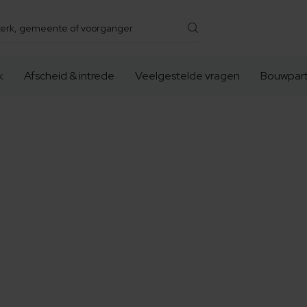
k
Afscheid & intrede
Veelgestelde vragen
Bouwpart