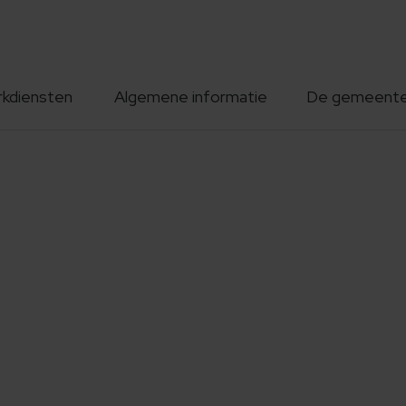
rkdiensten
Algemene informatie
De gemeent