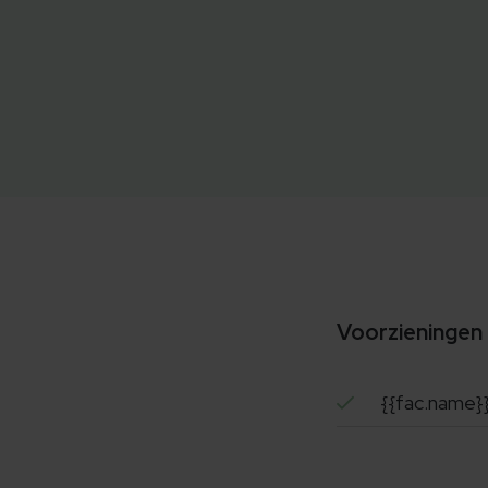
Voorzieningen
{{fac.name}