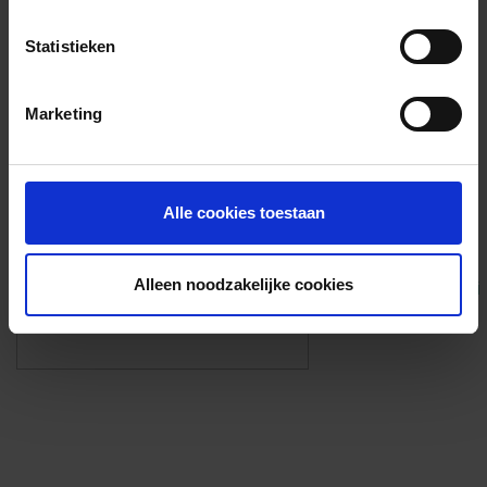
Voorzieningen
Statistieken
{{fac.name}}
Marketing
Foto’s ({{photos.length}})
Alle cookies toestaan
Alleen noodzakelijke cookies
Eigen foto’s i