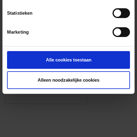
Voorzieningen
Statistieken
{{fac.name}}
Marketing
Foto’s ({{photos.length}})
Alle cookies toestaan
Alleen noodzakelijke cookies
Eigen foto’s i