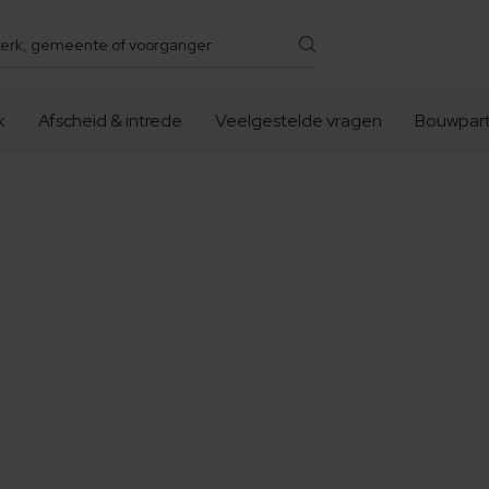
k
Afscheid & intrede
Veelgestelde vragen
Bouwpart