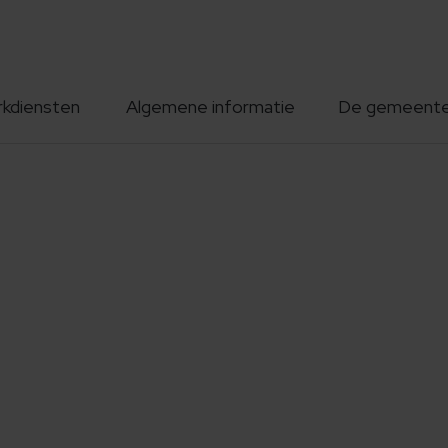
rkdiensten
Algemene informatie
De gemeent