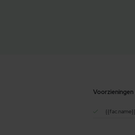
Voorzieningen
{{fac.name}