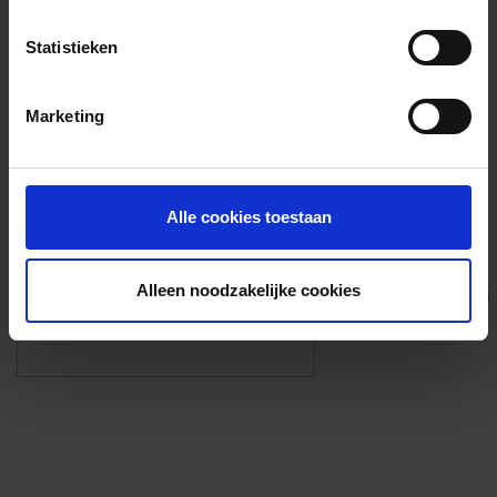
Voorzieningen
Statistieken
{{fac.name}}
Marketing
Foto’s ({{photos.length}})
Alle cookies toestaan
Alleen noodzakelijke cookies
Eigen foto’s i