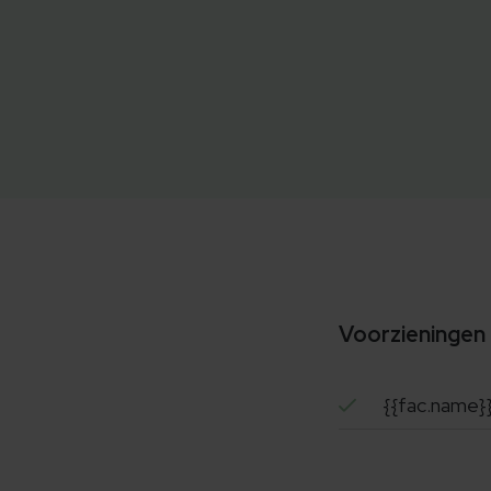
Voorzieningen
{{fac.name}