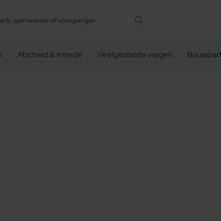
k
Afscheid & intrede
Veelgestelde vragen
Bouwpart