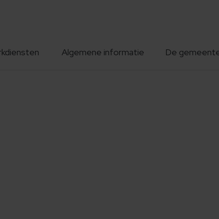
rkdiensten
Algemene informatie
De gemeent