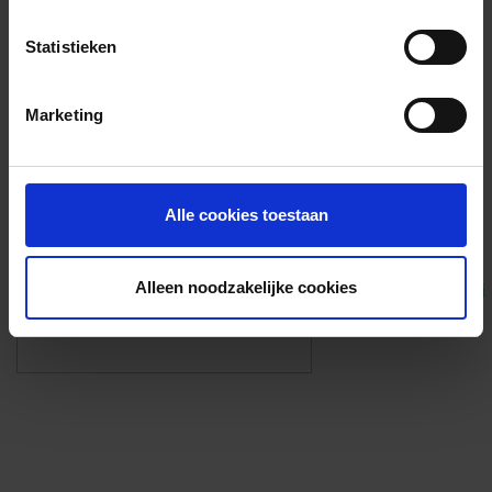
Voorzieningen
Statistieken
{{fac.name}}
Marketing
Foto’s ({{photos.length}})
Alle cookies toestaan
Alleen noodzakelijke cookies
Eigen foto’s i