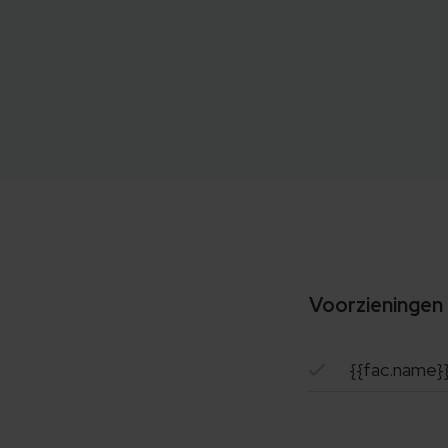
Voorzieningen
{{fac.name}