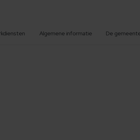
rkdiensten
Algemene informatie
De gemeent