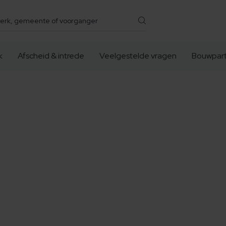
k
Afscheid & intrede
Veelgestelde vragen
Bouwpart