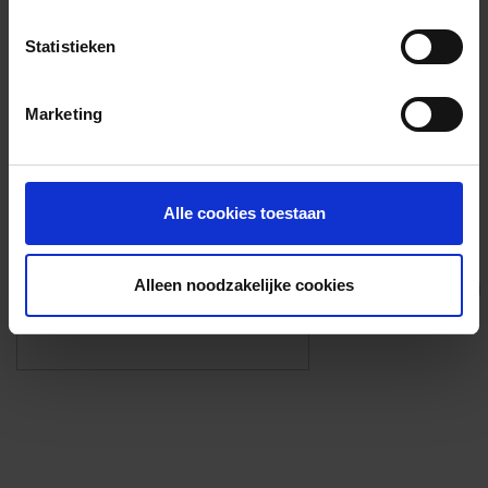
Voorzieningen
Statistieken
{{fac.name}}
Marketing
Foto’s ({{photos.length}})
Alle cookies toestaan
Alleen noodzakelijke cookies
Eigen foto’s i