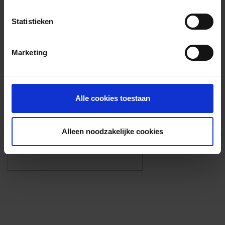
Voorzieningen
Statistieken
{{fac.name}}
Marketing
Foto’s ({{photos.length}})
Alle cookies toestaan
Alleen noodzakelijke cookies
Eigen foto’s i