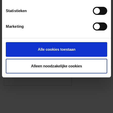
Voorzieningen
Statistieken
{{fac.name}}
Marketing
Foto’s ({{photos.length}})
Alle cookies toestaan
Alleen noodzakelijke cookies
Eigen foto’s i