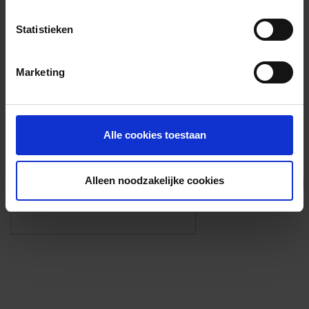
Voorzieningen
Statistieken
{{fac.name}}
Marketing
Foto’s ({{photos.length}})
Alle cookies toestaan
Alleen noodzakelijke cookies
Eigen foto’s i