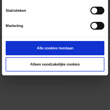
Voorzieningen
Statistieken
{{fac.name}}
Marketing
Foto’s ({{photos.length}})
Alle cookies toestaan
Alleen noodzakelijke cookies
Eigen foto’s i