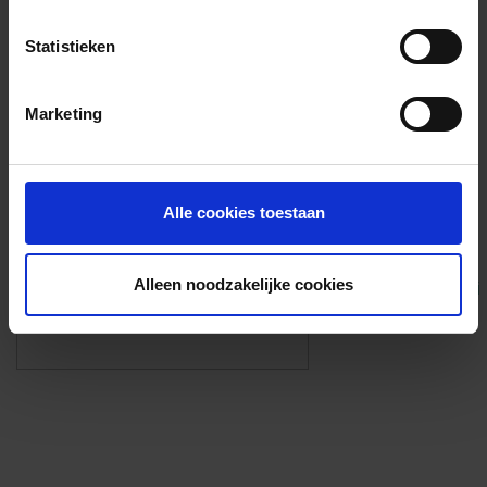
Voorzieningen
Statistieken
{{fac.name}}
Marketing
Foto’s ({{photos.length}})
Alle cookies toestaan
Alleen noodzakelijke cookies
Eigen foto’s i