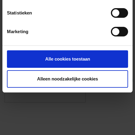
Voorzieningen
Statistieken
{{fac.name}}
Marketing
Foto’s ({{photos.length}})
Alle cookies toestaan
Alleen noodzakelijke cookies
Eigen foto’s i