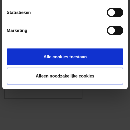
Voorzieningen
Statistieken
{{fac.name}}
Marketing
Foto’s ({{photos.length}})
Alle cookies toestaan
Alleen noodzakelijke cookies
Eigen foto’s i