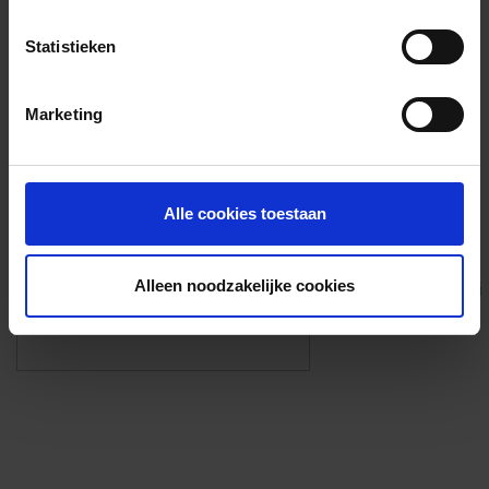
Voorzieningen
Statistieken
{{fac.name}}
Marketing
Foto’s ({{photos.length}})
Alle cookies toestaan
Alleen noodzakelijke cookies
Eigen foto’s i