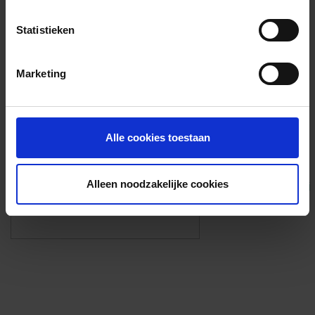
Voorzieningen
Statistieken
{{fac.name}}
Marketing
Foto’s ({{photos.length}})
Alle cookies toestaan
Alleen noodzakelijke cookies
Eigen foto’s i