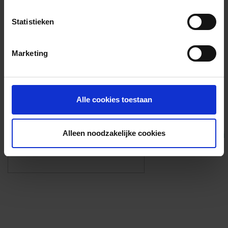
Voorzieningen
Statistieken
{{fac.name}}
Marketing
Foto’s ({{photos.length}})
Alle cookies toestaan
Alleen noodzakelijke cookies
Eigen foto’s i