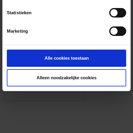
Voorzieningen
Statistieken
{{fac.name}}
Marketing
Foto’s ({{photos.length}})
Alle cookies toestaan
Alleen noodzakelijke cookies
Eigen foto’s i