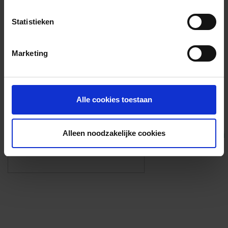
Voorzieningen
Statistieken
{{fac.name}}
Marketing
Foto’s ({{photos.length}})
Alle cookies toestaan
Alleen noodzakelijke cookies
Eigen foto’s i