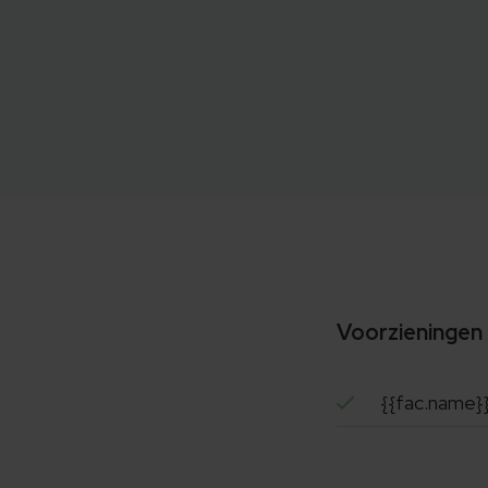
Voorzieningen
{{fac.name}