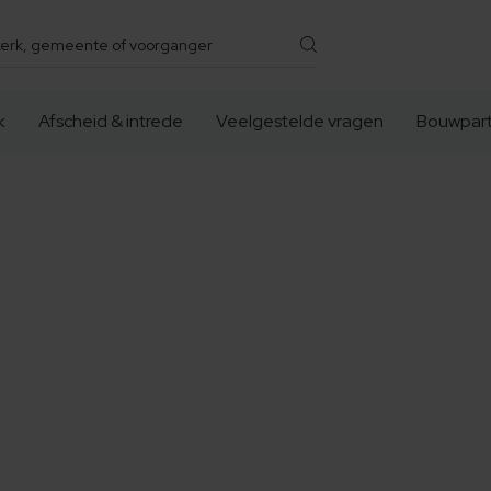
k
Afscheid & intrede
Veelgestelde vragen
Bouwpart