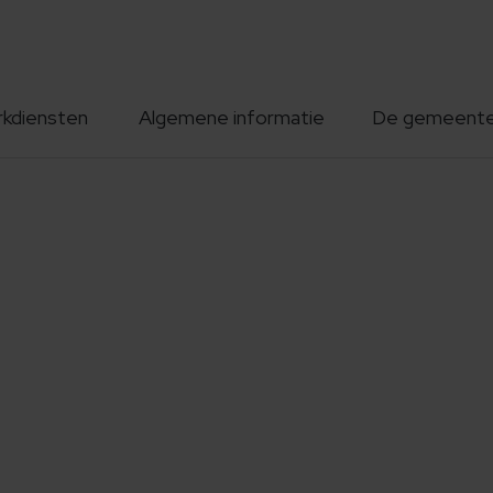
rkdiensten
Algemene informatie
De gemeent