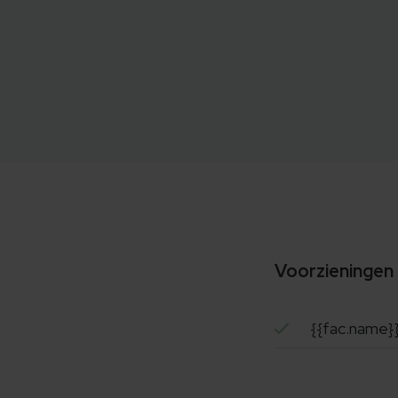
Voorzieningen
{{fac.name}