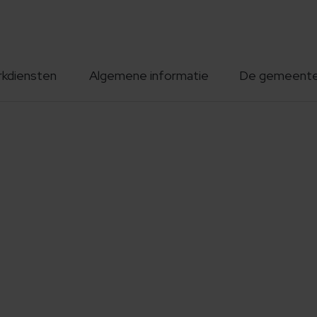
rkdiensten
Algemene informatie
De gemeent