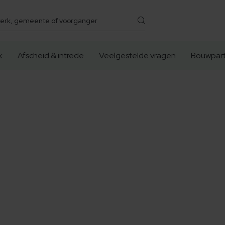
k
Afscheid & intrede
Veelgestelde vragen
Bouwpart