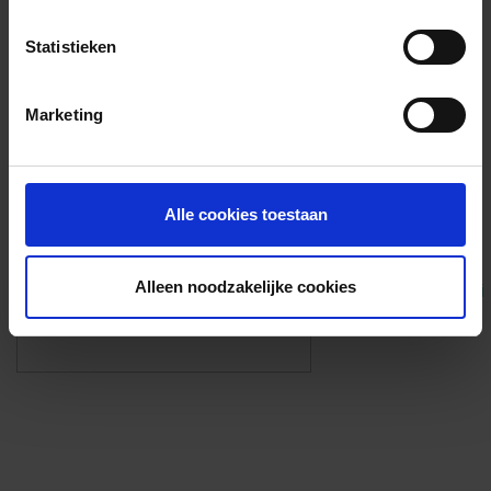
Voorzieningen
Statistieken
{{fac.name}}
Marketing
Foto’s ({{photos.length}})
Alle cookies toestaan
Alleen noodzakelijke cookies
Eigen foto’s i