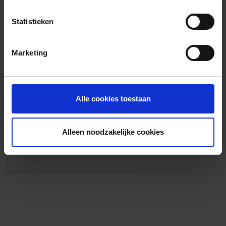
Voorzieningen
Statistieken
{{fac.name}}
Marketing
Foto’s ({{photos.length}})
Alle cookies toestaan
Alleen noodzakelijke cookies
Eigen foto’s i