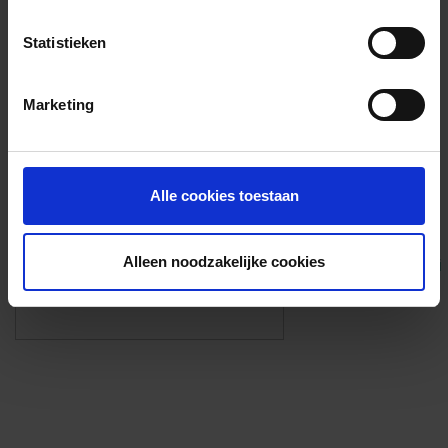
Voorzieningen
Statistieken
{{fac.name}}
Marketing
Foto’s ({{photos.length}})
Alle cookies toestaan
Alleen noodzakelijke cookies
Eigen foto’s i