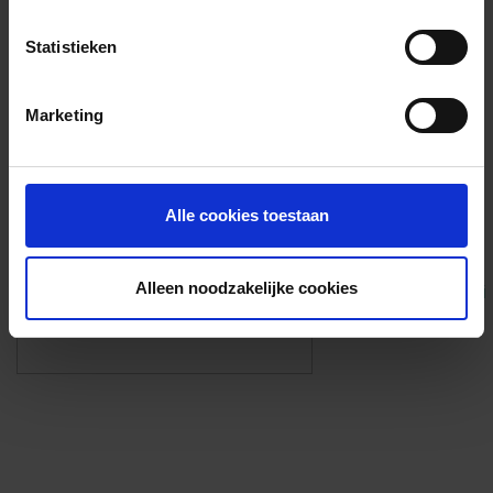
Voorzieningen
Statistieken
{{fac.name}}
Marketing
Foto’s ({{photos.length}})
Alle cookies toestaan
Alleen noodzakelijke cookies
Eigen foto’s i