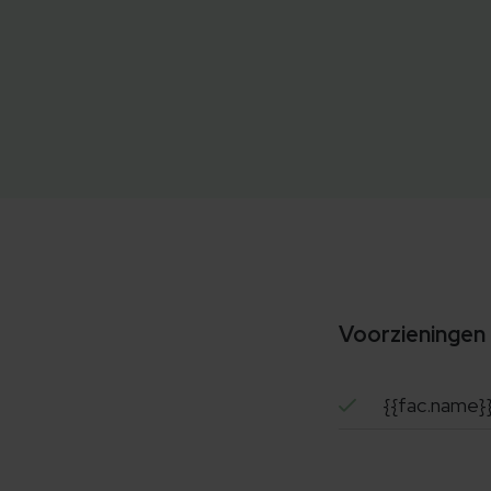
Voorzieningen
{{fac.name}