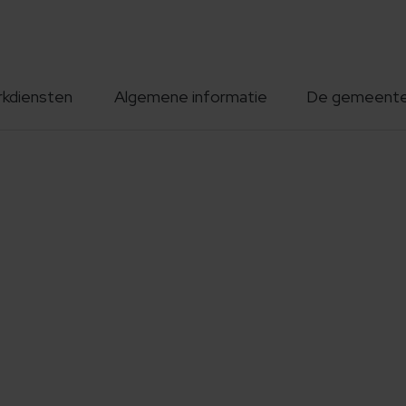
rkdiensten
Algemene informatie
De gemeent