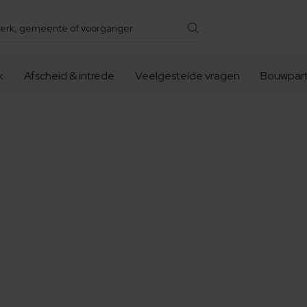
k
Afscheid & intrede
Veelgestelde vragen
Bouwpart