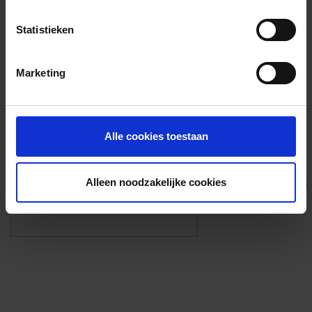
Voorzieningen
Statistieken
{{fac.name}}
Marketing
Foto’s ({{photos.length}})
Alle cookies toestaan
Alleen noodzakelijke cookies
Eigen foto’s i