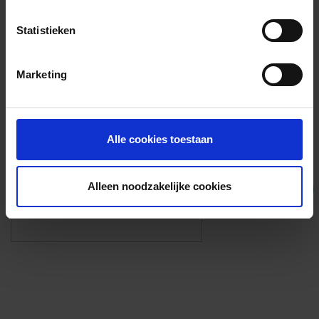
Voorzieningen
Statistieken
{{fac.name}}
Marketing
Foto’s ({{photos.length}})
Alle cookies toestaan
Alleen noodzakelijke cookies
Eigen foto’s i