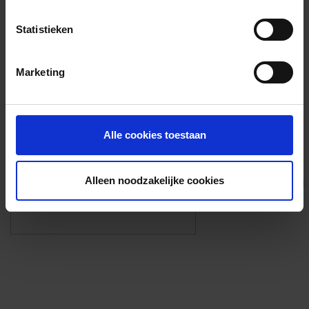
Voorzieningen
Statistieken
{{fac.name}}
Marketing
Foto’s ({{photos.length}})
Alle cookies toestaan
Alleen noodzakelijke cookies
Eigen foto’s i