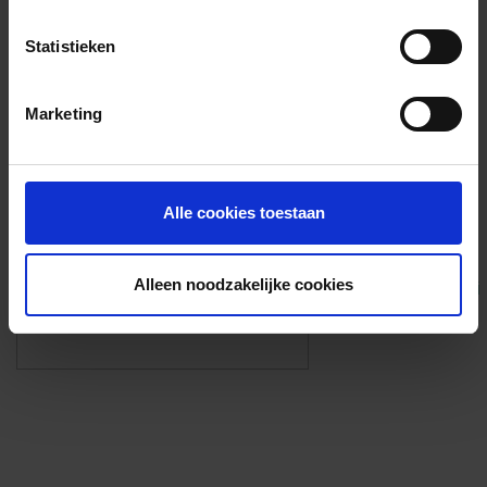
Voorzieningen
Statistieken
{{fac.name}}
Marketing
Foto’s ({{photos.length}})
Alle cookies toestaan
Alleen noodzakelijke cookies
Eigen foto’s i