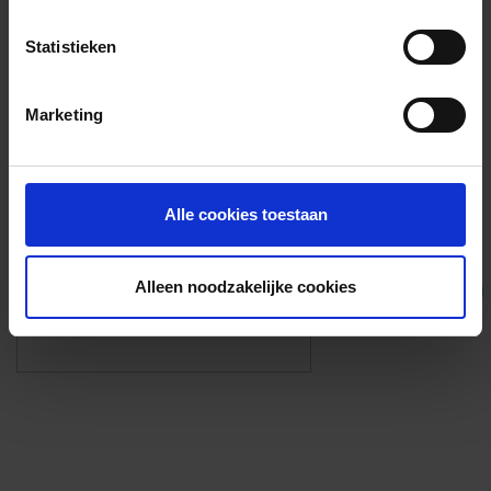
Voorzieningen
Statistieken
{{fac.name}}
Marketing
Foto’s ({{photos.length}})
Alle cookies toestaan
Alleen noodzakelijke cookies
Eigen foto’s i