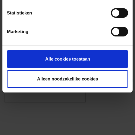
Voorzieningen
Statistieken
{{fac.name}}
Marketing
Foto’s ({{photos.length}})
Alle cookies toestaan
Alleen noodzakelijke cookies
Eigen foto’s i